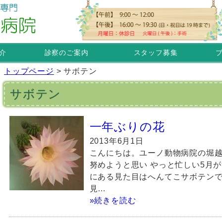
介
診察のご案内
スタッフ募集
トップページ
>
サボテン
サボテン
一年ぶりの花
2013年6月1日
こんにちは。ユーノ動物病院の堀越
努めようと思い やっと忙しい5月
にある見た目はへんてこサボテン
見…
»続きを読む