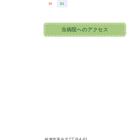
30
31
当病院へのアクセス
綾瀬市落合北7丁目4-61