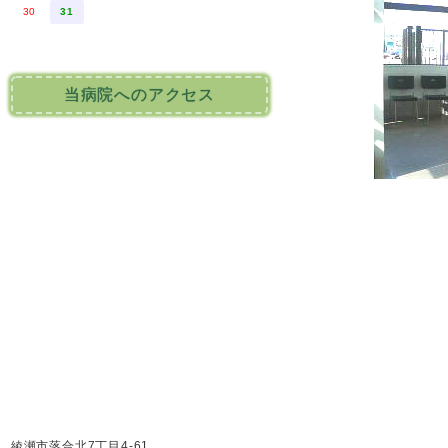
30
31
当病院へのアクセス
綾瀬市落合北7丁目4-61