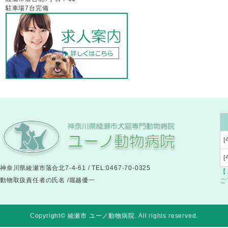
駐車場7台完備
[
神奈川県綾瀬市落合北7-4-61 / TEL:0467-70-0325
【
動物取扱責任者の氏名 /堀越優一
ご
Copyright© 綾瀬市 ユーノ動物病院
. All rights reserved.