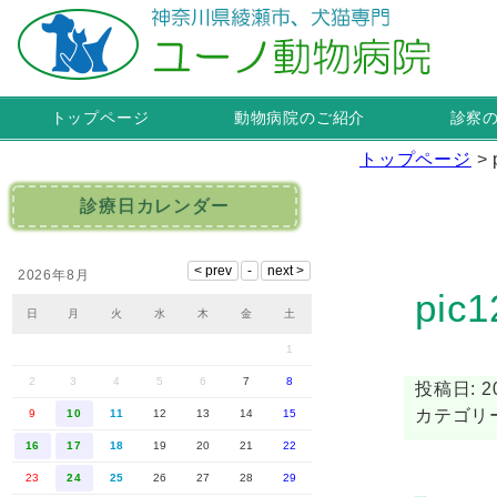
トップページ
動物病院のご紹介
診察
トップページ
>
診療日カレンダー
2026年8月
pic1
日
月
火
水
木
金
土
1
2
3
4
5
6
7
8
投稿日: 20
カテゴリー
9
10
11
12
13
14
15
16
17
18
19
20
21
22
23
24
25
26
27
28
29