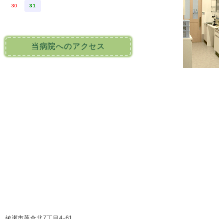
30
31
当病院へのアクセス
綾瀬市落合北7丁目4-61