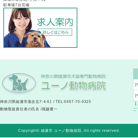
駐車場7台完備
[
神奈川県綾瀬市落合北7-4-61 / TEL:0467-70-0325
【
動物取扱責任者の氏名 /堀越優一
ご
Copyright© 綾瀬市 ユーノ動物病院
. All rights reserved.