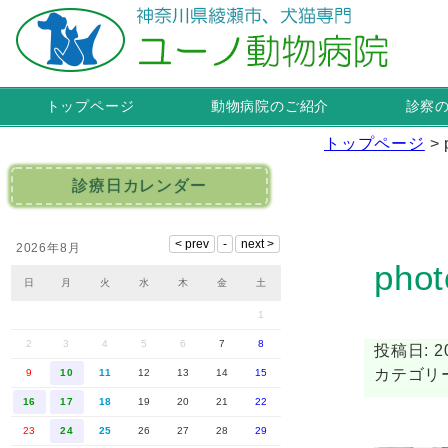
トップページ
動物病院のご紹介
診察
トップページ
>
診療日カレンダー
2026年8月
phot
日
月
火
水
木
金
土
1
2
3
4
5
6
7
8
投稿日: 20
カテゴリー
9
10
11
12
13
14
15
16
17
18
19
20
21
22
23
24
25
26
27
28
29