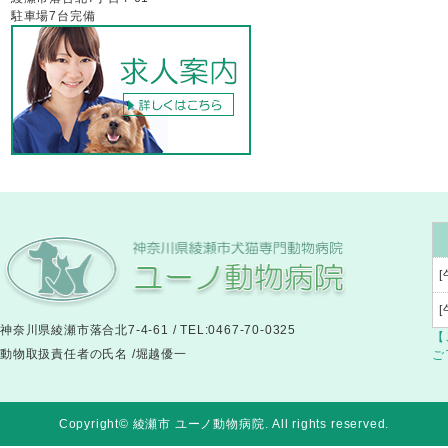
駐車場7台完備
[
神奈川県綾瀬市落合北7-4-61 / TEL:0467-70-0325
【
動物取扱責任者の氏名 /堀越優一
ご
Copyright© 綾瀬市 ユーノ動物病院
. All rights reserved.