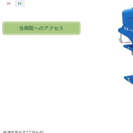
30
31
当病院へのアクセス
綾瀬市落合北7丁目4-61