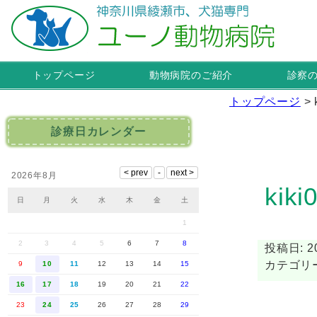
トップページ
動物病院のご紹介
診察
トップページ
>
診療日カレンダー
2026年8月
kiki
日
月
火
水
木
金
土
1
2
3
4
5
6
7
8
投稿日: 20
カテゴリー
9
10
11
12
13
14
15
16
17
18
19
20
21
22
23
24
25
26
27
28
29