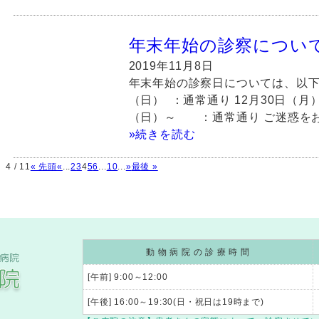
年末年始の診察につい
2019年11月8日
年末年始の診察日については、以下
（日） ：通常通り 12月30日（月
（日）～ ：通常通り ご迷惑を
»続きを読む
4 / 11
« 先頭
«
...
2
3
4
5
6
...
10
...
»
最後 »
動 物 病 院 の 診 療 時 間
[午前] 9:00～12:00
[午後] 16:00～19:30(日・祝日は19時まで)