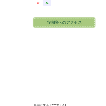
30
31
当病院へのアクセス
綾瀬市落合北7丁目4-61