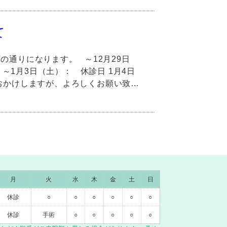
て
の通りになります。 ～12月29日
）～1月3日（土）： 休診日 1月4日
おかけしますが、よろしくお願い致…
月
火
水
木
金
土
日
休診
○
○
○
○
○
○
休診
手術
○
○
○
○
○