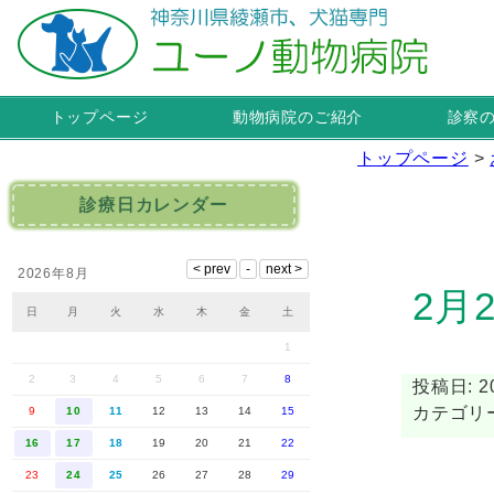
トップページ
動物病院のご紹介
診察
トップページ
>
診療日カレンダー
2026年8月
2月
日
月
火
水
木
金
土
1
2
3
4
5
6
7
8
投稿日: 20
カテゴリ
9
10
11
12
13
14
15
16
17
18
19
20
21
22
23
24
25
26
27
28
29