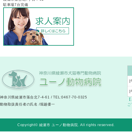
駐車場7台完備
[
神奈川県綾瀬市落合北7-4-61 / TEL:0467-70-0325
【
動物取扱責任者の氏名 /堀越優一
ご
Copyright© 綾瀬市 ユーノ動物病院
. All rights reserved.