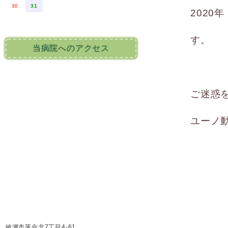
30
31
2020
す。
当病院へのアクセス
ご迷惑
ユーノ
綾瀬市落合北7丁目4-61