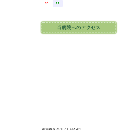
30
31
当病院へのアクセス
綾瀬市落合北7丁目4-61