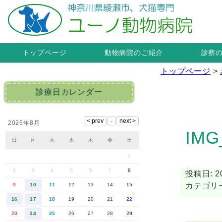
トップページ
動物病院のご紹介
診察
トップページ
>
診療日カレンダー
2026年8月
IMG
日
月
火
水
木
金
土
1
2
3
4
5
6
7
8
投稿日: 20
カテゴリー
9
10
11
12
13
14
15
16
17
18
19
20
21
22
23
24
25
26
27
28
29