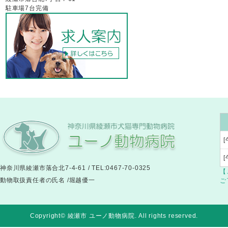
駐車場7台完備
[
神奈川県綾瀬市落合北7-4-61 / TEL:0467-70-0325
【
動物取扱責任者の氏名 /堀越優一
ご
Copyright© 綾瀬市 ユーノ動物病院
. All rights reserved.