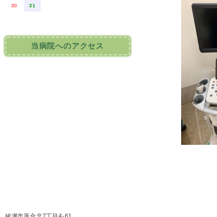
30
31
当病院へのアクセス
綾瀬市落合北7丁目4-61