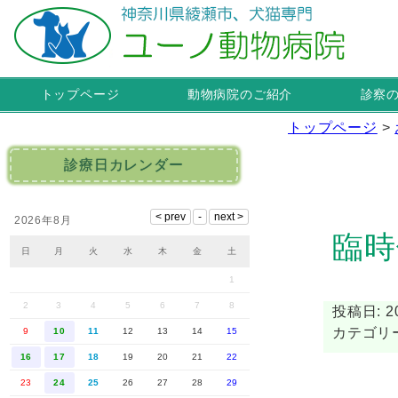
トップページ
動物病院のご紹介
診察
トップページ
>
診療日カレンダー
2026年8月
臨時
日
月
火
水
木
金
土
1
2
3
4
5
6
7
8
投稿日: 20
カテゴリ
9
10
11
12
13
14
15
16
17
18
19
20
21
22
23
24
25
26
27
28
29