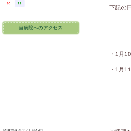
30
31
下記の
当病院へのアクセス
・1月1
・1月1
綾瀬市落合北7丁目4-61