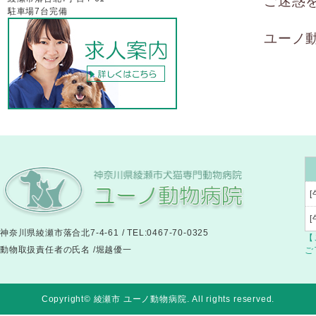
ご迷惑
駐車場7台完備
ユーノ
[
神奈川県綾瀬市落合北7-4-61 / TEL:0467-70-0325
【
動物取扱責任者の氏名 /堀越優一
ご
Copyright© 綾瀬市 ユーノ動物病院
. All rights reserved.