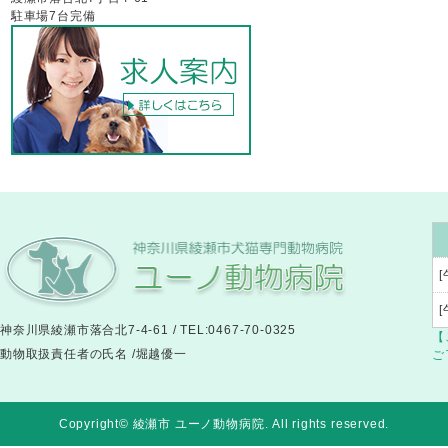
駐車場7台完備
[
神奈川県綾瀬市落合北7-4-61 / TEL:0467-70-0325
【
動物取扱責任者の氏名 /堀越優一
ご
Copyright© 綾瀬市 ユーノ動物病院
. All rights reserved.