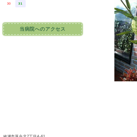
30
31
当病院へのアクセス
綾瀬市落合北7丁目4-61