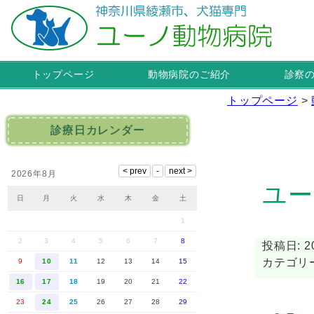
トップページ
動物病院のご紹介
診察
トップページ
>
診療日カレンダー
2026年8月
ユー
日
月
火
水
木
金
土
1
2
3
4
5
6
7
8
投稿日: 20
カテゴリー
9
10
11
12
13
14
15
16
17
18
19
20
21
22
23
24
25
26
27
28
29