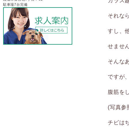
ガラス
駐車場7台完備
それな
すし、
せませ
そんな
ですが
腹筋を
(写真参
チビは