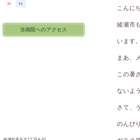
30
31
こんに
綾瀬市
当病院へのアクセス
います
まあ、
この暑
ないよ
さて、
のんび
綾瀬市落合北7丁目4-61