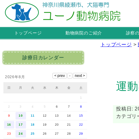
トップページ
動物病院のご紹介
診察
トップページ
>
診療日カレンダー
2026年8月
運動
日
月
火
水
木
金
土
1
2
3
4
5
6
7
8
投稿日: 20
カテゴリ
9
10
11
12
13
14
15
16
17
18
19
20
21
22
23
24
25
26
27
28
29