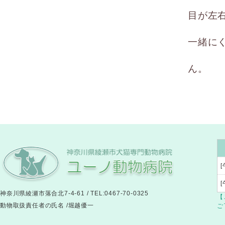
目が左
一緒に
ん。
[
神奈川県綾瀬市落合北7-4-61 / TEL:0467-70-0325
【
動物取扱責任者の氏名 /堀越優一
ご