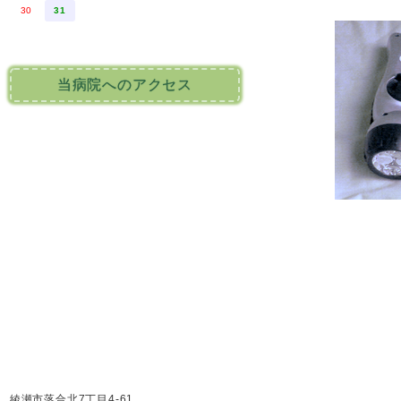
30
31
当病院へのアクセス
綾瀬市落合北7丁目4-61