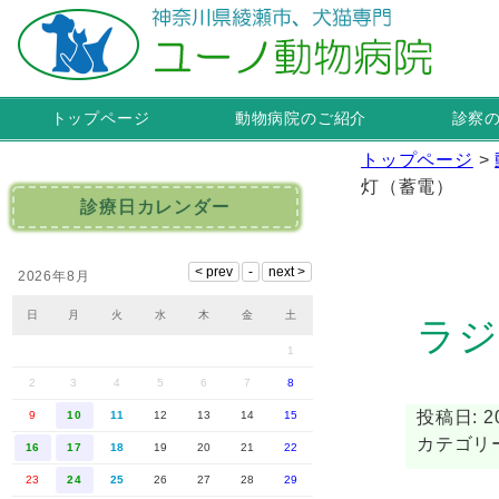
トップページ
動物病院のご紹介
診察
トップページ
>
灯（蓄電）
診療日カレンダー
2026年8月
日
月
火
水
木
金
土
ラジ
1
2
3
4
5
6
7
8
投稿日: 20
9
10
11
12
13
14
15
カテゴリー
16
17
18
19
20
21
22
23
24
25
26
27
28
29