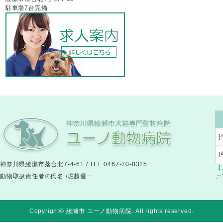
駐車場7台完備
[
神奈川県綾瀬市落合北7-4-61 / TEL:0467-70-0325
【
動物取扱責任者の氏名 /堀越優一
ご
Copyright© 綾瀬市 ユーノ動物病院
. All rights reserved.