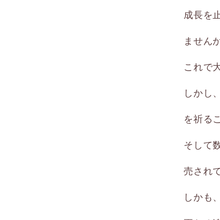
成長を
ませんか
これで大
しかし
を祈る
そして
売され
しかも