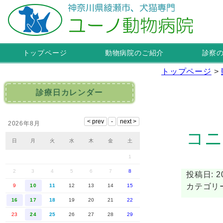
トップページ
動物病院のご紹介
診察
トップページ
>
診療日カレンダー
2026年8月
コニ
日
月
火
水
木
金
土
1
2
3
4
5
6
7
8
投稿日: 20
カテゴリ
9
10
11
12
13
14
15
16
17
18
19
20
21
22
23
24
25
26
27
28
29