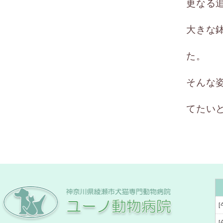
更なる
大きな
た。
そんな
てたい
[