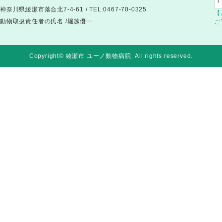
神奈川県綾瀬市落合北7-4-61 / TEL:0467-70-0325
【
動物取扱責任者の氏名 /堀越優一
ご
Copyright© 綾瀬市 ユーノ動物病院
. All rights reserved.