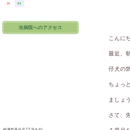
30
31
当病院へのアクセス
こんに
最近、
仔犬の
ちょっ
ましょ
さて、
綾瀬市落合北7丁目4-61