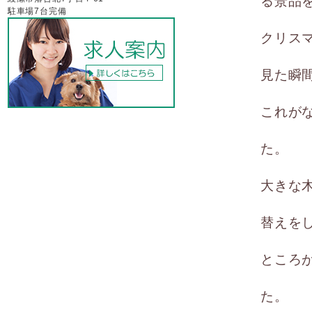
る景品
駐車場7台完備
クリス
見た瞬
これが
た。
大きな
替えを
ところ
た。