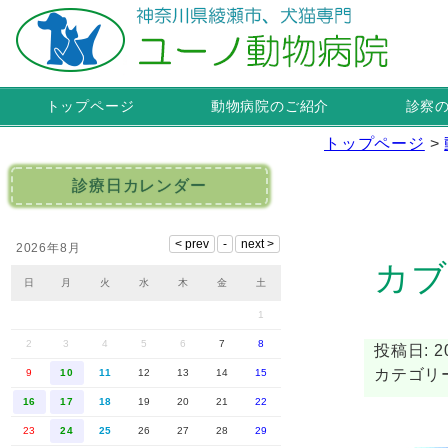
トップページ
動物病院のご紹介
診察
トップページ
>
診療日カレンダー
2026年8月
カブ
日
月
火
水
木
金
土
1
2
3
4
5
6
7
8
投稿日: 20
カテゴリー
9
10
11
12
13
14
15
16
17
18
19
20
21
22
23
24
25
26
27
28
29