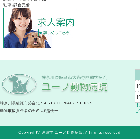
駐車場7台完備
[
神奈川県綾瀬市落合北7-4-61 / TEL:0467-70-0325
【
動物取扱責任者の氏名 /堀越優一
ご
Copyright© 綾瀬市 ユーノ動物病院
. All rights reserved.