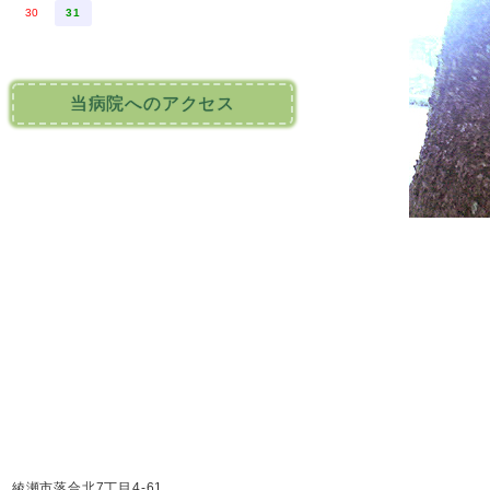
30
31
当病院へのアクセス
綾瀬市落合北7丁目4-61