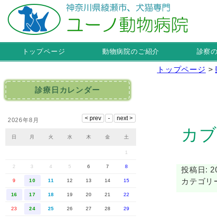
トップページ
動物病院のご紹介
診察
トップページ
>
診療日カレンダー
2026年8月
カブ
日
月
火
水
木
金
土
1
2
3
4
5
6
7
8
投稿日: 20
カテゴリ
9
10
11
12
13
14
15
16
17
18
19
20
21
22
23
24
25
26
27
28
29