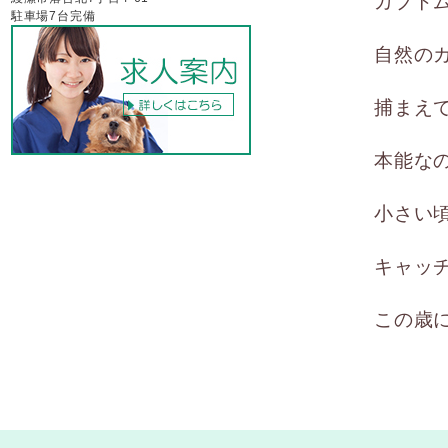
カブト
駐車場7台完備
自然の
捕まえ
本能な
小さい
キャッ
この歳