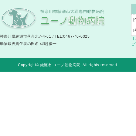
[
神奈川県綾瀬市落合北7-4-61 / TEL:0467-70-0325
【
動物取扱責任者の氏名 /堀越優一
ご
Copyright© 綾瀬市 ユーノ動物病院
. All rights reserved.