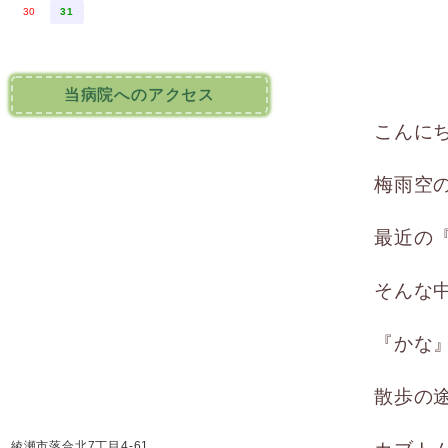
30
31
当病院へのアクセス
こんに
梅雨空
最近の
そんな
『かな
散歩の
綾瀬市落合北7丁目4-61