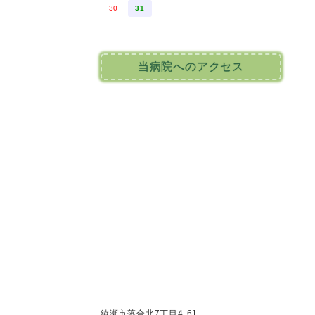
30
31
当病院へのアクセス
綾瀬市落合北7丁目4-61