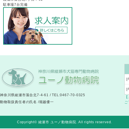
駐車場7台完備
[
神奈川県綾瀬市落合北7-4-61 / TEL:0467-70-0325
【
動物取扱責任者の氏名 /堀越優一
ご
Copyright© 綾瀬市 ユーノ動物病院
. All rights reserved.