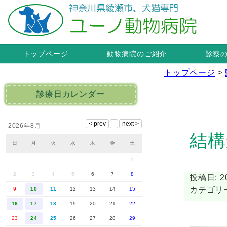
トップページ
動物病院のご紹介
診察
トップページ
>
診療日カレンダー
2026年8月
結構
日
月
火
水
木
金
土
1
2
3
4
5
6
7
8
投稿日: 20
カテゴリー
9
10
11
12
13
14
15
16
17
18
19
20
21
22
23
24
25
26
27
28
29