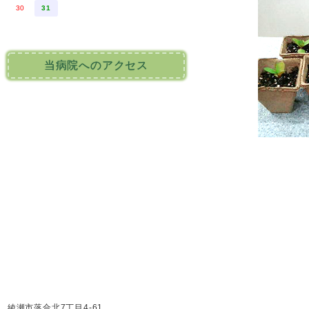
30
31
当病院へのアクセス
綾瀬市落合北7丁目4-61