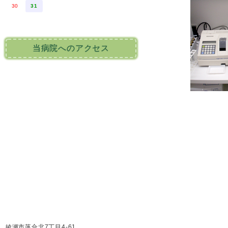
30
31
当病院へのアクセス
綾瀬市落合北7丁目4-61