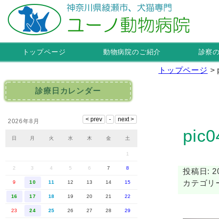
トップページ
動物病院のご紹介
診察
トップページ
>
診療日カレンダー
2026年8月
pic0
日
月
火
水
木
金
土
1
2
3
4
5
6
7
8
投稿日: 20
カテゴリー
9
10
11
12
13
14
15
16
17
18
19
20
21
22
23
24
25
26
27
28
29