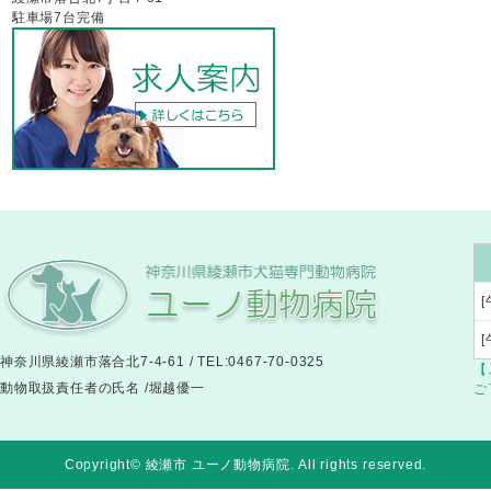
駐車場7台完備
[
神奈川県綾瀬市落合北7-4-61 / TEL:0467-70-0325
【
動物取扱責任者の氏名 /堀越優一
ご
Copyright© 綾瀬市 ユーノ動物病院
. All rights reserved.