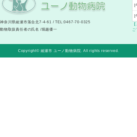
[
神奈川県綾瀬市落合北7-4-61 / TEL:0467-70-0325
【
動物取扱責任者の氏名 /堀越優一
ご
Copyright© 綾瀬市 ユーノ動物病院
. All rights reserved.