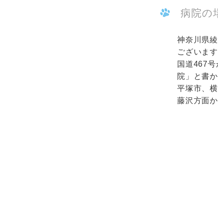
病院の
神奈川県綾
ございま
国道467
院」と書か
平塚市、
藤沢方面か