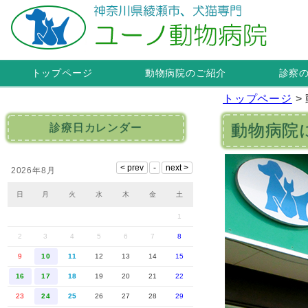
トップページ
動物病院のご紹介
診察
トップページ
>
動物病院
診療日カレンダー
2026年8月
日
月
火
水
木
金
土
1
2
3
4
5
6
7
8
9
10
11
12
13
14
15
16
17
18
19
20
21
22
23
24
25
26
27
28
29