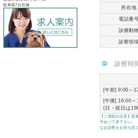
駐車場7台完備
所在地
電話番
診療動
診察領
診察時
[午前] 9:00～1
[午後] 16:00～
(日・祝日は19
【ご来院の注意】患
予めご了承下さい。
なお診察をお待ち頂