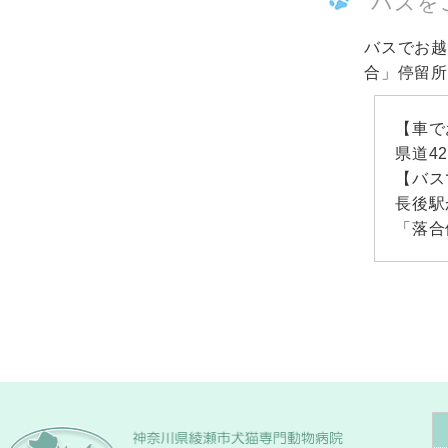
バスを
バスでお越
合」停留
【車で
県道4
【バス
長後駅
「落合