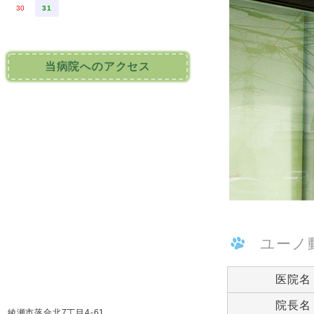
30
31
当病院へのアクセス
ユーノ
医院名
院長名
綾瀬市落合北7丁目4-61