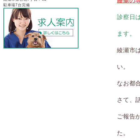
腫瘍の
駐車場7台完備
診察日
ます。
綾瀬市
い。
なお都
さて、
ご報告
た。