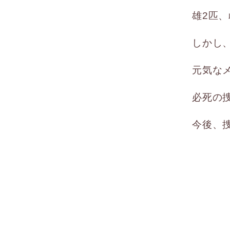
雄2匹
しかし
元気な
必死の
今後、