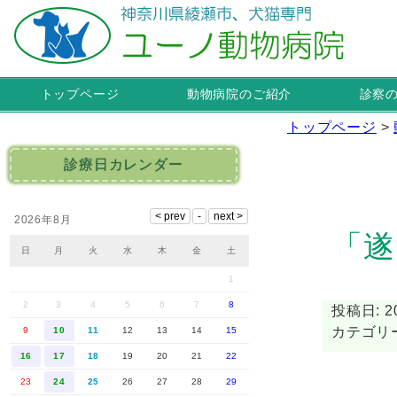
トップページ
動物病院のご紹介
診察
トップページ
>
診療日カレンダー
2026年8月
「遂
日
月
火
水
木
金
土
1
2
3
4
5
6
7
8
投稿日: 20
カテゴリ
9
10
11
12
13
14
15
16
17
18
19
20
21
22
23
24
25
26
27
28
29