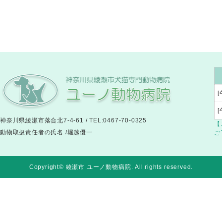
[
神奈川県綾瀬市落合北7-4-61 / TEL:0467-70-0325
【
動物取扱責任者の氏名 /堀越優一
ご
Copyright© 綾瀬市 ユーノ動物病院
. All rights reserved.