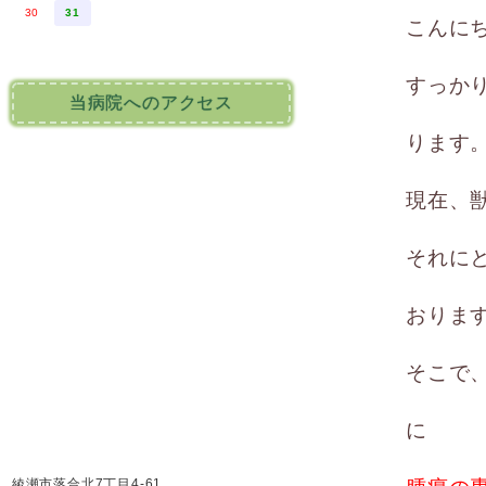
30
31
こんに
すっか
当病院へのアクセス
ります
現在、
それに
おりま
そこで
に
綾瀬市落合北7丁目4-61