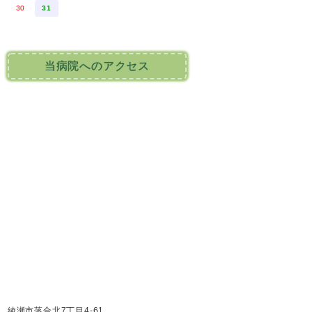
30
31
当病院へのアクセス
綾瀬市落合北7丁目4-61