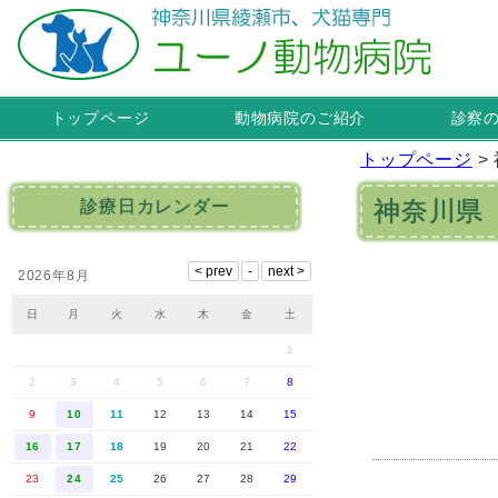
トップページ
動物病院のご紹介
診察
トップページ
>
神奈川県
診療日カレンダー
2026年8月
日
月
火
水
木
金
土
1
2
3
4
5
6
7
8
9
10
11
12
13
14
15
16
17
18
19
20
21
22
23
24
25
26
27
28
29