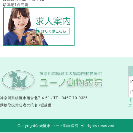
駐車場7台完備
[
神奈川県綾瀬市落合北7-4-61 / TEL:0467-70-0325
【
動物取扱責任者の氏名 /堀越優一
ご
Copyright© 綾瀬市 ユーノ動物病院
. All rights reserved.