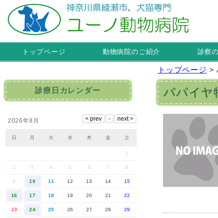
トップページ
動物病院のご紹介
診察
トップページ
>
パパイヤ
診療日カレンダー
2026年8月
日
月
火
水
木
金
土
1
2
3
4
5
6
7
8
9
10
11
12
13
14
15
16
17
18
19
20
21
22
23
24
25
26
27
28
29