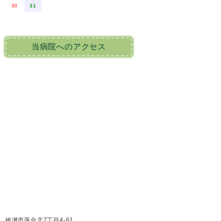
30
31
当病院へのアクセス
綾瀬市落合北7丁目4-61