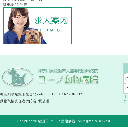
駐車場7台完備
[
神奈川県綾瀬市落合北7-4-61 / TEL:0467-70-0325
【
動物取扱責任者の氏名 /堀越優一
ご
Copyright© 綾瀬市 ユーノ動物病院
. All rights reserved.