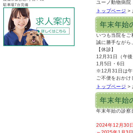
ユーノ動物病院
駐車場7台完備
トップページ
>
年末年始
いつも当院をご
誠に勝手ながら
【休診】
12月31日（午
1月5日・6日
※12月31日は
午
ご不便をおかけ
トップページ
>
年末年始
年末年始の診察
2024年12月3
～2025年1月3