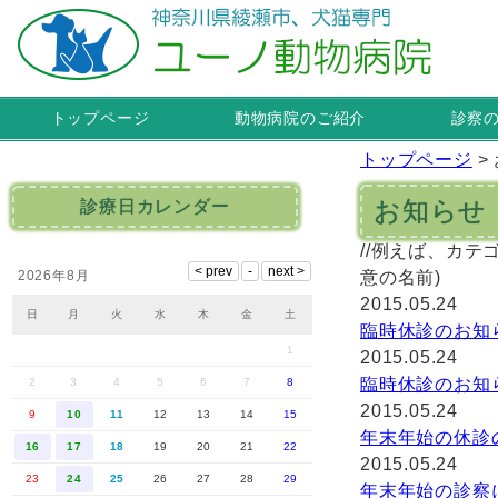
トップページ
動物病院のご紹介
診察
トップページ
>
お知らせ
診療日カレンダー
//例えば、カテゴ
2026年8月
意の名前)
2015.05.24
日
月
火
水
木
金
土
臨時休診のお知
1
2015.05.24
臨時休診のお知
2
3
4
5
6
7
8
2015.05.24
9
10
11
12
13
14
15
年末年始の休診
16
17
18
19
20
21
22
2015.05.24
23
24
25
26
27
28
29
年末年始の診察