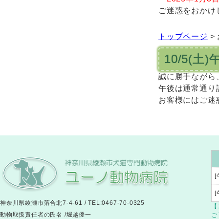
ご迷惑をおかけ
トップページ
>
10/5(
誠に勝手ながら
午後は通常通り
お客様にはご迷
[
神奈川県綾瀬市落合北7-4-61 / TEL:0467-70-0325
【
動物取扱責任者の氏名 /堀越優一
ご