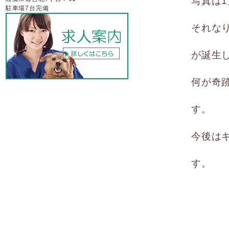
写真は
駐車場7台完備
それな
が誕生
何が奇
す。
今後はギ
す。