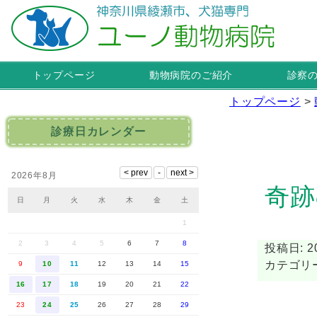
トップページ
動物病院のご紹介
診察
トップページ
>
診療日カレンダー
2026年8月
奇跡
日
月
火
水
木
金
土
1
2
3
4
5
6
7
8
投稿日: 20
カテゴリ
9
10
11
12
13
14
15
16
17
18
19
20
21
22
23
24
25
26
27
28
29