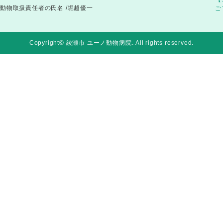
動物取扱責任者の氏名 /堀越優一
ご
Copyright© 綾瀬市 ユーノ動物病院
. All rights reserved.