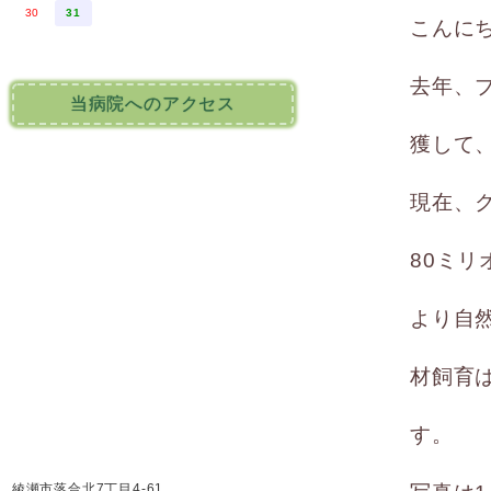
30
31
こんに
去年、
当病院へのアクセス
獲して
現在、
80ミ
より自
材飼育
す。
綾瀬市落合北7丁目4-61