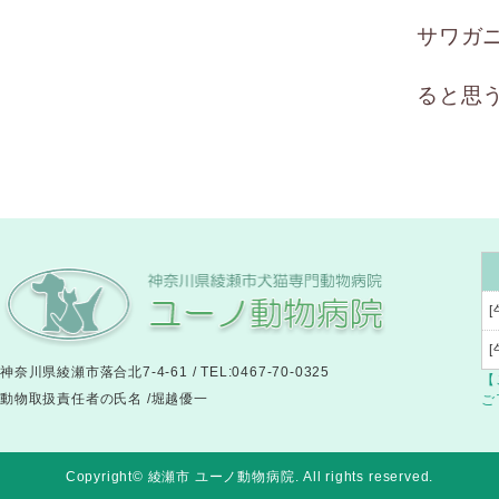
サワガ
ると思
[
神奈川県綾瀬市落合北7-4-61 / TEL:0467-70-0325
【
動物取扱責任者の氏名 /堀越優一
ご
Copyright© 綾瀬市 ユーノ動物病院
. All rights reserved.