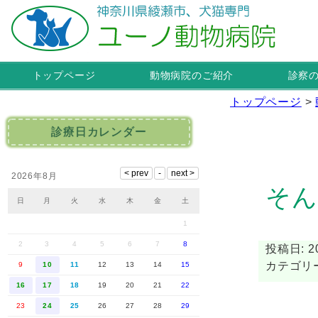
トップページ
動物病院のご紹介
診察
トップページ
>
診療日カレンダー
2026年8月
そん
日
月
火
水
木
金
土
1
2
3
4
5
6
7
8
投稿日: 20
カテゴリ
9
10
11
12
13
14
15
16
17
18
19
20
21
22
23
24
25
26
27
28
29