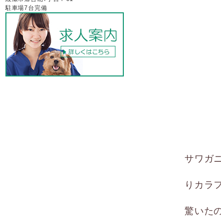
駐車場7台完備
サワガ
りカラ
驚いた