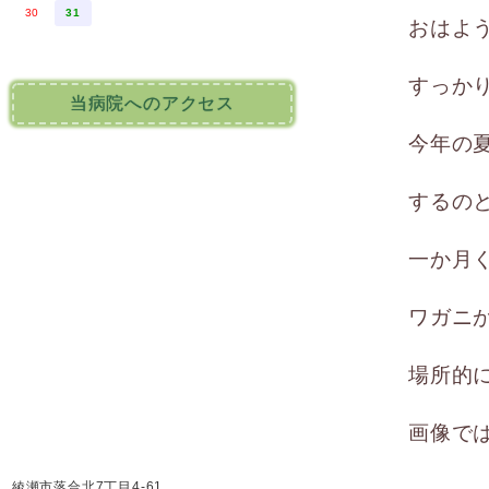
30
31
おはよ
すっか
当病院へのアクセス
今年の
するの
一か月
ワガニ
場所的
画像で
綾瀬市落合北7丁目4-61