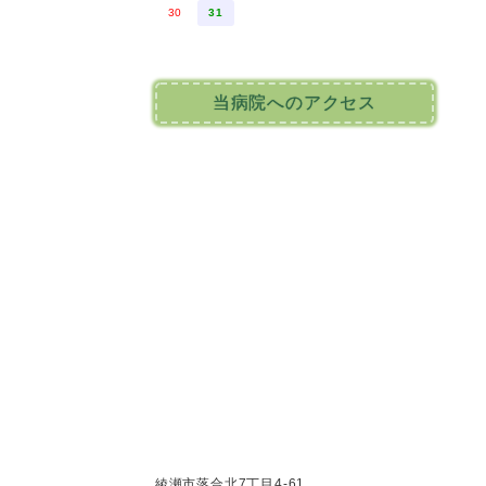
30
31
当病院へのアクセス
綾瀬市落合北7丁目4-61