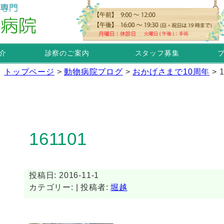
介
診察のご案内
スタッフ募集
トップページ
>
動物病院ブログ
>
おかげさまで10周年
>
161101
投稿日: 2016-11-1
カテゴリー: | 投稿者:
堀越