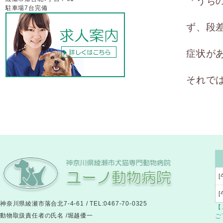
『うち
駐車場7台完備
ず、段
症状が
それで
[
神奈川県綾瀬市落合北7-4-61 / TEL:0467-70-0325
【
動物取扱責任者の氏名 /堀越優一
ご