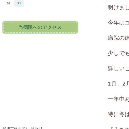
30
31
明けま
今年は
当病院へのアクセス
病院の
少しで
詳しい
1月、
一年中
特に冬
綾瀬市落合北7丁目4-61