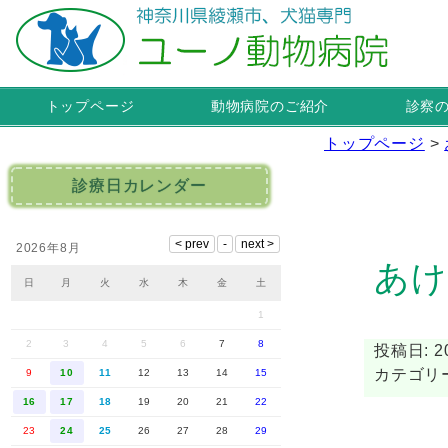
トップページ
動物病院のご紹介
診察
トップページ
>
診療日カレンダー
2026年8月
あけ
日
月
火
水
木
金
土
1
2
3
4
5
6
7
8
投稿日: 20
カテゴリ
9
10
11
12
13
14
15
16
17
18
19
20
21
22
23
24
25
26
27
28
29