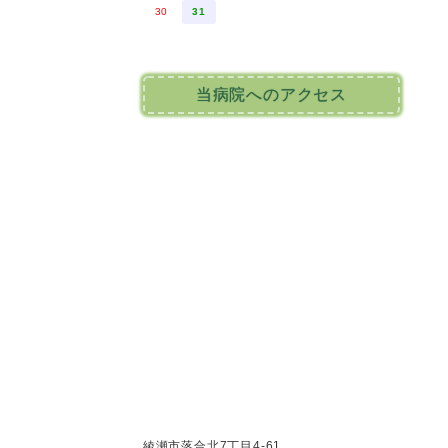
30
31
当病院へのアクセス
綾瀬市落合北7丁目4-61