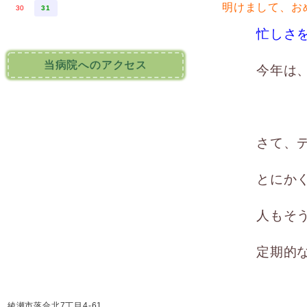
明けまして、お
30
31
忙しさ
当病院へのアクセス
今年は
さて、
とにか
人もそ
定期的
綾瀬市落合北7丁目4-61