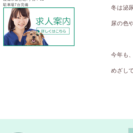
駐車場7台完備
冬は泌
尿の色
今年も
めざし