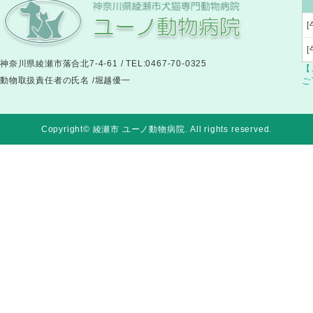
[
神奈川県綾瀬市落合北7-4-61 / TEL:0467-70-0325
【
動物取扱責任者の氏名 /堀越優一
ご
Copyright© 綾瀬市 ユーノ動物病院
. All rights reserved.