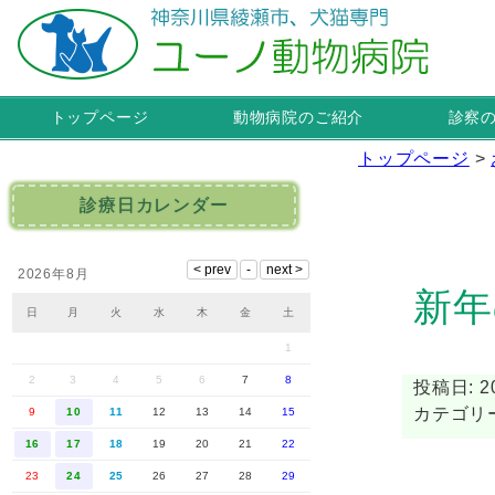
トップページ
動物病院のご紹介
診察
トップページ
>
診療日カレンダー
2026年8月
新年
日
月
火
水
木
金
土
1
2
3
4
5
6
7
8
投稿日: 20
カテゴリ
9
10
11
12
13
14
15
16
17
18
19
20
21
22
23
24
25
26
27
28
29