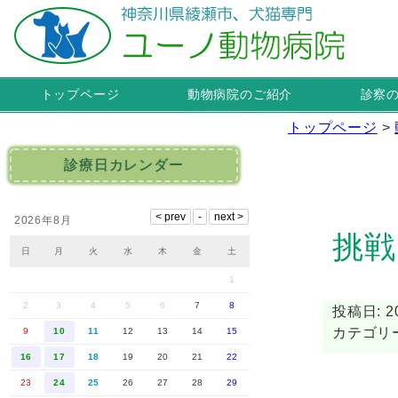
トップページ
動物病院のご紹介
診察
トップページ
>
診療日カレンダー
2026年8月
挑戦
日
月
火
水
木
金
土
1
2
3
4
5
6
7
8
投稿日: 20
カテゴリ
9
10
11
12
13
14
15
16
17
18
19
20
21
22
23
24
25
26
27
28
29