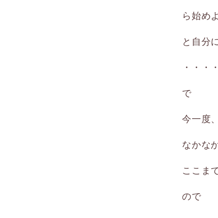
ら始め
と自分
・・・
で
今一度
なかな
ここま
ので