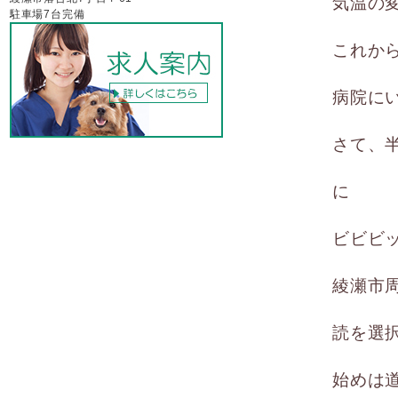
気温の
駐車場7台完備
これか
病院に
さて、
に
ビビビ
綾瀬市
読を選
始めは