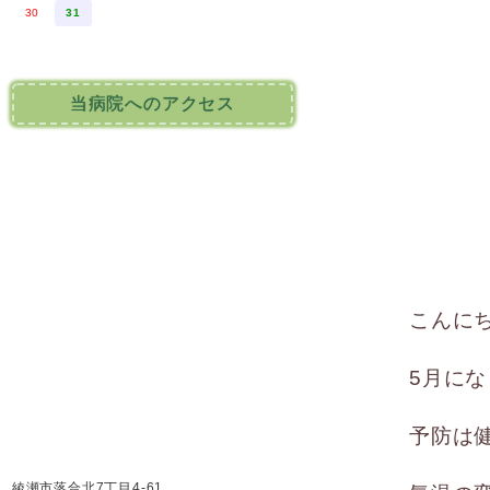
30
31
当病院へのアクセス
こんに
5月に
予防は
綾瀬市落合北7丁目4-61