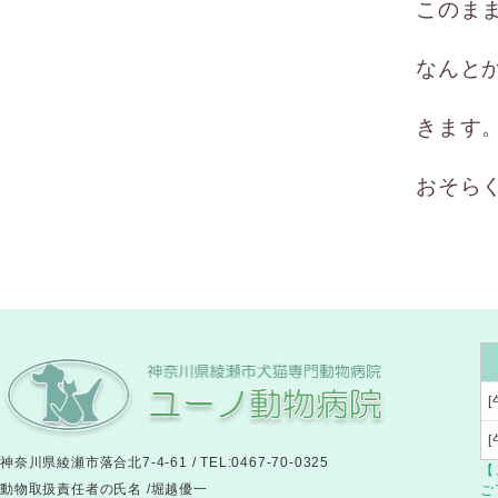
このま
なんと
きます
おそら
[
神奈川県綾瀬市落合北7-4-61 / TEL:0467-70-0325
【
動物取扱責任者の氏名 /堀越優一
ご