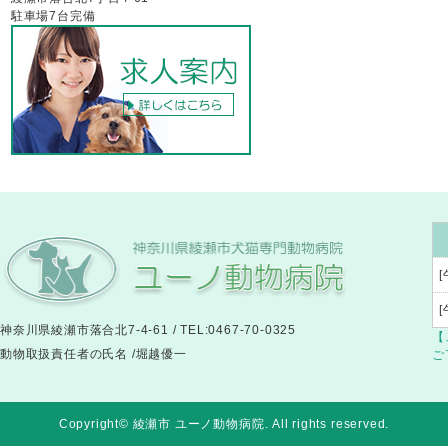
駐車場7台完備
[
神奈川県綾瀬市落合北7-4-61 / TEL:0467-70-0325
【
動物取扱責任者の氏名 /堀越優一
ご
Copyright© 綾瀬市 ユーノ動物病院
. All rights reserved.