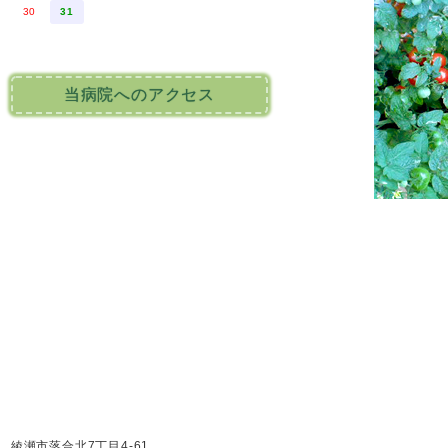
30
31
当病院へのアクセス
綾瀬市落合北7丁目4-61