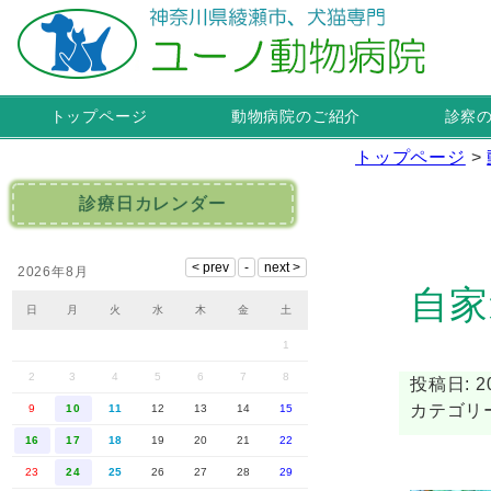
トップページ
動物病院のご紹介
診察
トップページ
>
診療日カレンダー
2026年8月
自家
日
月
火
水
木
金
土
1
2
3
4
5
6
7
8
投稿日: 20
カテゴリー
9
10
11
12
13
14
15
16
17
18
19
20
21
22
23
24
25
26
27
28
29