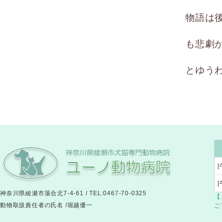
物語は
も悲劇
とゆう
[
神奈川県綾瀬市落合北7-4-61 / TEL:0467-70-0325
【
動物取扱責任者の氏名 /堀越優一
ご