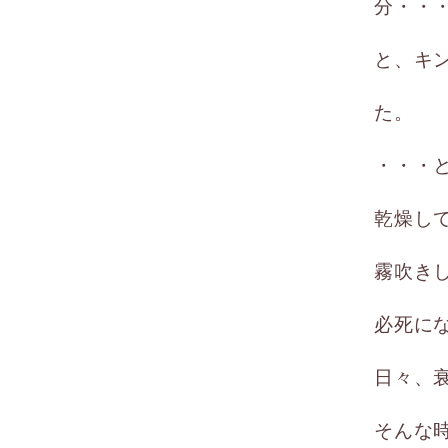
分・・
と、キ
た。
・・・
乾燥し
霧吹き
必死に
日々、
そんな