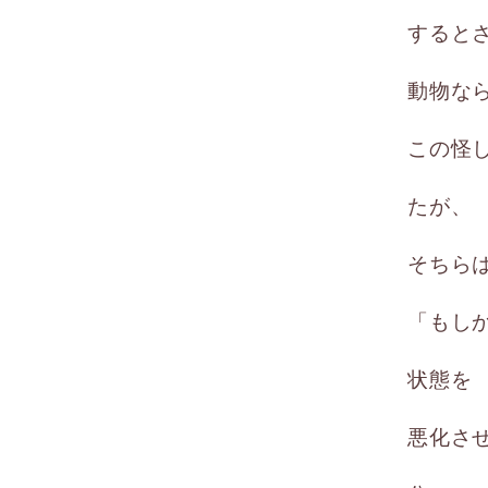
すると
動物な
この怪
たが、
そちら
「もし
状態を
悪化さ