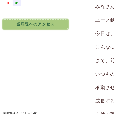
30
31
みなさ
ユーノ
当病院へのアクセス
今日は
こんな
さて、
いつも
移動さ
成長す
綾瀬市落合北7丁目4-61