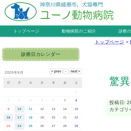
トップページ
動物病院のご紹介
診察
トップページ
>
診療日カレンダー
2026年8月
驚異
日
月
火
水
木
金
土
1
2
3
4
5
6
7
8
投稿日: 20
カテゴリ
9
10
11
12
13
14
15
16
17
18
19
20
21
22
23
24
25
26
27
28
29