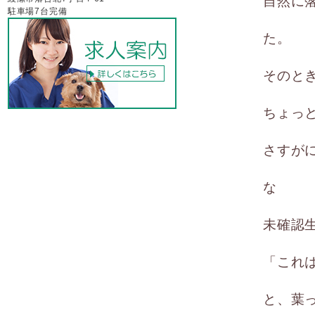
自然に
駐車場7台完備
た。
そのと
ちょっ
さすが
な
未確認
「これ
と、葉