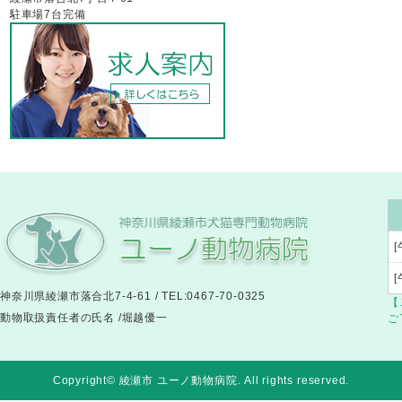
駐車場7台完備
[
神奈川県綾瀬市落合北7-4-61 / TEL:0467-70-0325
【
動物取扱責任者の氏名 /堀越優一
ご
Copyright© 綾瀬市 ユーノ動物病院
. All rights reserved.