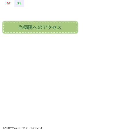
30
31
当病院へのアクセス
綾瀬市落合北7丁目4-61