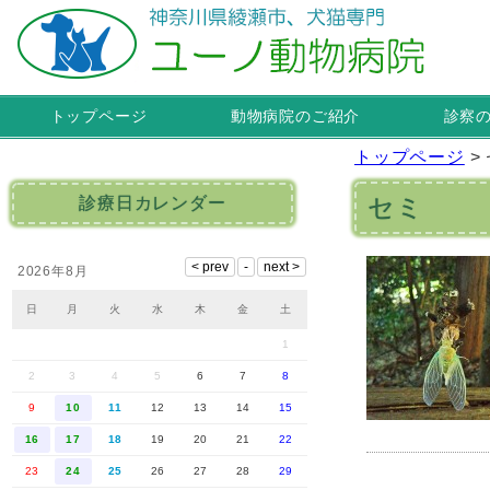
トップページ
動物病院のご紹介
診察
トップページ
>
セミ
診療日カレンダー
2026年8月
日
月
火
水
木
金
土
1
2
3
4
5
6
7
8
9
10
11
12
13
14
15
16
17
18
19
20
21
22
23
24
25
26
27
28
29