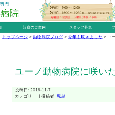
介
診察のご案内
スタッフ募集
トップページ
>
動物病院ブログ
>
今年も咲きました
>
ユ
ユーノ動物病院に咲い
投稿日: 2016-11-7
カテゴリー: | 投稿者:
堀越