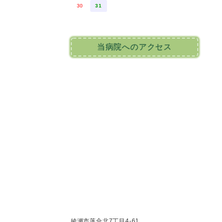
30
31
当病院へのアクセス
綾瀬市落合北7丁目4-61