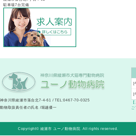
駐車場7台完備
[
神奈川県綾瀬市落合北7-4-61 / TEL:0467-70-0325
【
動物取扱責任者の氏名 /堀越優一
ご
Copyright© 綾瀬市 ユーノ動物病院
. All rights reserved.