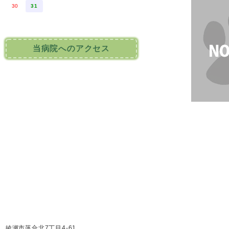
30
31
当病院へのアクセス
綾瀬市落合北7丁目4-61