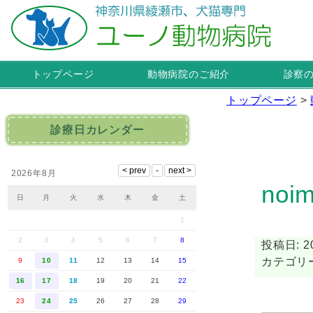
トップページ
動物病院のご紹介
診察
トップページ
>
診療日カレンダー
2026年8月
noi
日
月
火
水
木
金
土
1
2
3
4
5
6
7
8
投稿日: 20
カテゴリー
9
10
11
12
13
14
15
16
17
18
19
20
21
22
23
24
25
26
27
28
29