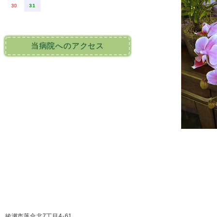
30
31
当病院へのアクセス
綾瀬市落合北7丁目4-61