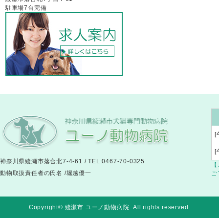
駐車場7台完備
[
神奈川県綾瀬市落合北7-4-61 / TEL:0467-70-0325
【
動物取扱責任者の氏名 /堀越優一
ご
Copyright© 綾瀬市 ユーノ動物病院
. All rights reserved.