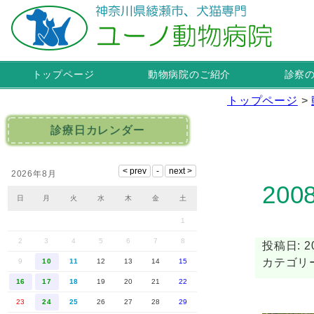
トップページ
動物病院のご紹介
診察
トップページ
>
診療日カレンダー
2026年8月
200
日
月
火
水
木
金
土
1
2
3
4
5
6
7
8
投稿日: 20
カテゴリー
9
10
11
12
13
14
15
16
17
18
19
20
21
22
23
24
25
26
27
28
29