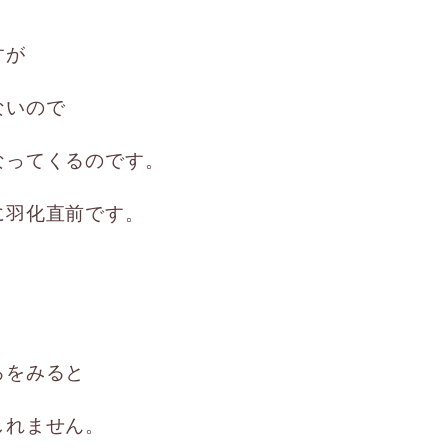
すが
ないので
なってくるのです。
に羽化直前です。
。
ろをみると
しれません。