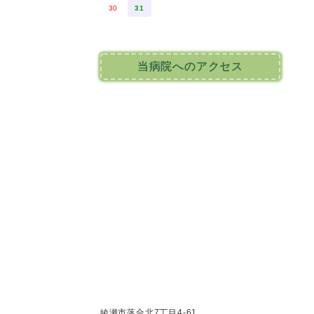
30
31
当病院へのアクセス
綾瀬市落合北7丁目4-61